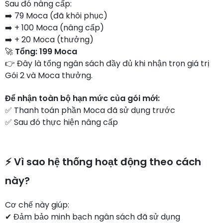
Sau đó nâng cấp:
➡️ 79 Moca (đã khôi phục)
➡️ + 100 Moca (nâng cấp)
➡️ + 20 Moca (thưởng)
🚀
Tổng: 199 Moca
👉 Đây là tổng ngân sách đầy đủ khi nhận trọn giá trị
Gói 2 và Moca thưởng.
Để nhận toàn bộ hạn mức của gói mới:
✅ Thanh toán phần Moca đã sử dụng trước
✅ Sau đó thực hiện nâng cấp
⚡ Vì sao hệ thống hoạt động theo cách
này?
Cơ chế này giúp:
✔ Đảm bảo minh bạch ngân sách đã sử dụng