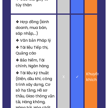
tùy thân
❖ Hợp đồng (kinh
doanh, mua bán,
sáp nhập,...)
❖ Văn bản Pháp lý
❖ Tài liệu Tiếp thị,
Quảng cáo
❖ Bảo hiểm, Tài
chính, Ngân hàng
❖ Tài liệu kỹ thuật
Khuyến
X
✓
(Điện, dầu khí, công
khích
trình xây dựng, Cơ
sở hạ tầng, Hồ sơ
thầu, Giao thông vận
tải, Hàng không,
Hàng hải, Hóa chất,