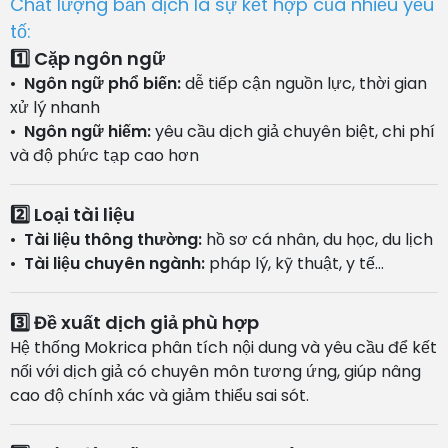
Chất lượng bản dịch là sự kết hợp của nhiều yếu
tố:
1️⃣ Cặp ngôn ngữ
•
Ngôn ngữ phổ biến:
dễ tiếp cận nguồn lực, thời gian
xử lý nhanh
•
Ngôn ngữ hiếm:
yêu cầu dịch giả chuyên biệt, chi phí
và độ phức tạp cao hơn
2️⃣ Loại tài liệu
•
Tài liệu thông thường:
hồ sơ cá nhân, du học, du lịch
•
Tài liệu chuyên ngành:
pháp lý, kỹ thuật, y tế…
3️⃣ Đề xuất dịch giả phù hợp
Hệ thống Mokrica phân tích nội dung và yêu cầu để kết
nối với dịch giả có chuyên môn tương ứng, giúp nâng
cao độ chính xác và giảm thiểu sai sót.