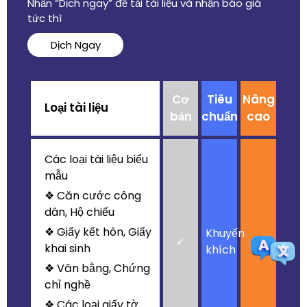
Nhấn “Dịch ngay” để tải tài liệu và nhận báo giá
tức thì
Dịch Ngay
Cơ
Tiêu
Nâng
Loại tài liệu
bản
chuẩn
cao
Các loại tài liệu biểu
mẫu
❖ Căn cước công
dân, Hộ chiếu
❖ Giấy kết hôn, Giấy
Khuyến
✓
X
khai sinh
khích
❖ Văn bằng, Chứng
chỉ nghề
❖ Các loại giấy tờ