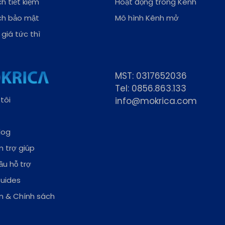
h tiết kiệm
Hoạt động trong Kênh
ch bảo mật
Mô hình Kênh mở
giá tức thì
MST: 0317652036
Tel: 0856.863.133
tôi
info@mokrica.com
log
 trợ giúp
ầu hỗ trợ
Guides
n & Chính sách