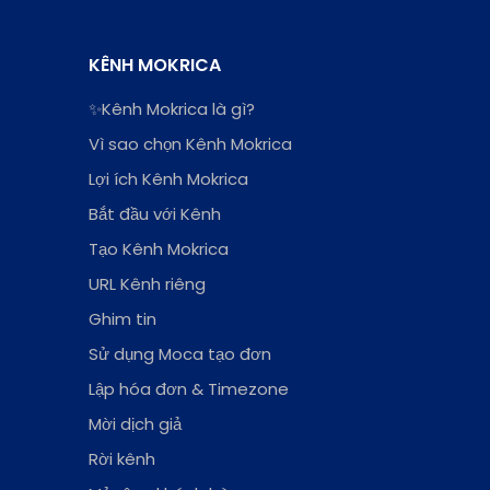
KÊNH MOKRICA
✨Kênh Mokrica là gì?
Vì sao chọn Kênh Mokrica
Lợi ích Kênh Mokrica
[For Members] Gợi ý đơn hàng
phù hợp tại tab "Đơn hàng của
Bắt đầu với Kênh
tôi"
Tạo Kênh Mokrica
URL Kênh riêng
Ghim tin
Sử dụng Moca tạo đơn
Lập hóa đơn & Timezone
Mời dịch giả
Rời kênh
[For Members] Theo dõi Thu