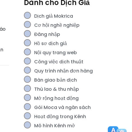
Dành cho Dịch Giả
Dịch giả Mokrica
Cơ hội nghề nghiệp
báo
Đăng nhập
Hồ sơ dịch giả
ản
Nội quy trang web
Công việc dịch thuật
Quy trình nhận đơn hàng
Bàn giao bản dịch
Thù lao & thu nhập
Mở rộng hoạt động
Gói Moca và ngân sách
Hoạt động trong Kênh
Mô hình Kênh mở
[For Members] Theo dõi Thu