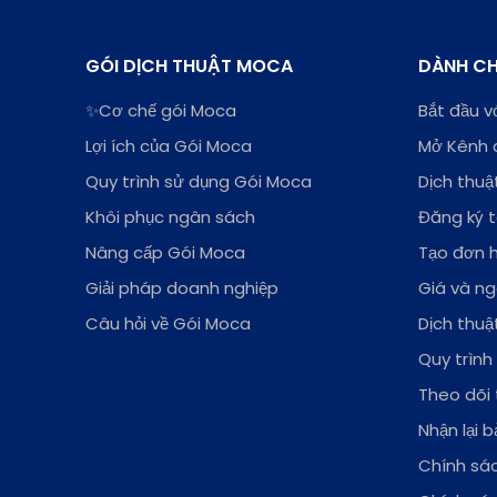
GÓI DỊCH THUẬT MOCA
DÀNH C
✨Cơ chế gói Moca
Bắt đầu v
Lợi ích của Gói Moca
Mở Kênh 
Quy trình sử dụng Gói Moca
Dịch thu
Khôi phục ngân sách
Đăng ký t
Nâng cấp Gói Moca
Tạo đơn h
Giải pháp doanh nghiệp
Giá và n
Câu hỏi về Gói Moca
Dịch thu
Quy trình
Theo dõi t
Nhận lại b
Chính sá