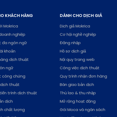
HO KHÁCH HÀNG
DÀNH CHO DỊCH GIẢ
ới Mokrica
Dịch giả Mokrica
doanh nghiệp
Cơ hội nghề nghiệp
ật đa ngôn ngữ
Đăng nhập
ài khoản
Hồ sơ dịch giả
àng dịch thuật
Nội quy trang web
gôn ngữ
Công việc dịch thuật
ật công chứng
Quy trình nhận đơn hàng
 dịch thuật
Bàn giao bản dịch
iến trình dịch thuật
Thù lao & thu nhập
ản dịch
Mở rộng hoạt động
ch chất lượng
Gói Moca và ngân sách