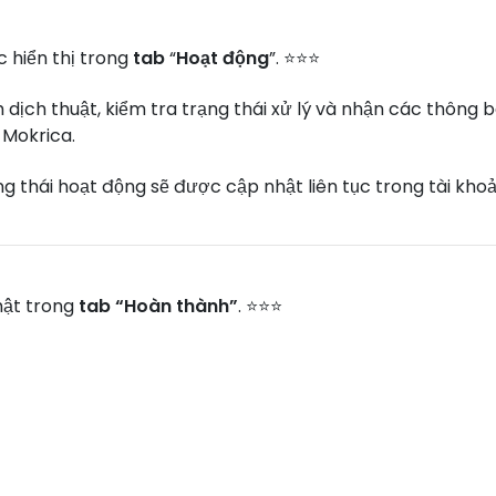
 hiển thị trong
tab
“
Hoạt động
”. ⭐⭐⭐
h dịch thuật, kiểm tra trạng thái xử lý và nhận các thông 
 Mokrica.
rạng thái hoạt động sẽ được cập nhật liên tục trong tài kho
hật trong
tab “Hoàn thành”
. ⭐⭐⭐