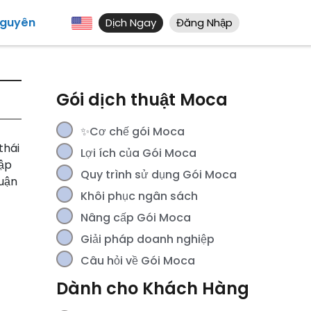
Nguyên
Dịch Ngay
Đăng Nhập
Gói dịch thuật Moca
✨Cơ chế gói Moca
thái
Lợi ích của Gói Moca
cập
Quy trình sử dụng Gói Moca
huận
Khôi phục ngân sách
Nâng cấp Gói Moca
Giải pháp doanh nghiệp
Câu hỏi về Gói Moca
Dành cho Khách Hàng