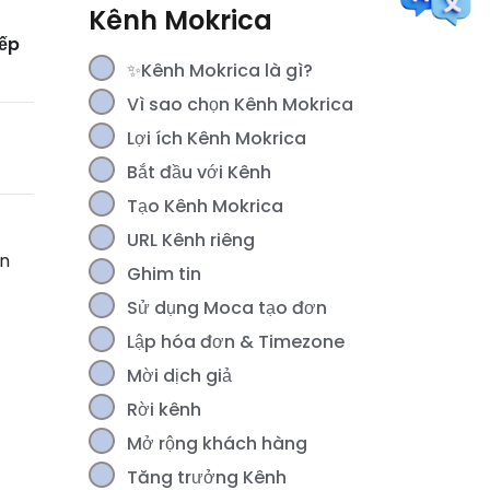
nhập & Phần thưởng của bạn
Kênh Mokrica
iếp
✨Kênh Mokrica là gì?
Vì sao chọn Kênh Mokrica
Lợi ích Kênh Mokrica
Bắt đầu với Kênh
Tạo Kênh Mokrica
URL Kênh riêng
[For Members] Hoàn lại ngân
ên
sách Gói Moca
Ghim tin
Sử dụng Moca tạo đơn
Lập hóa đơn & Timezone
Mời dịch giả
Rời kênh
Mở rộng khách hàng
Tăng trưởng Kênh