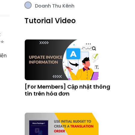
Doanh Thu Kênh
[For Members] Nâng cấp Gói
Moca để Tạo Đơn hàng Dịch
Tutorial Video
thuật
t
⭐⭐
iện
[For Members] Cập nhật thông
tin trên hóa đơn