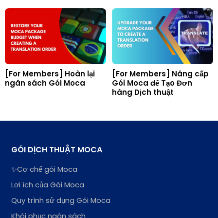
[For Members] Hoàn lại
[For Members] Nâng cấp
ngân sách Gói Moca
Gói Moca để Tạo Đơn
hàng Dịch thuật
GÓI DỊCH THUẬT MOCA
✨Cơ chế gói Moca
Lợi ích của Gói Moca
Quy trình sử dụng Gói Moca
Khôi phục ngân sách