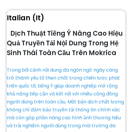
Italian (It)
Dịch Thuật Tiếng Ý Nâng Cao Hiệu
Quả Truyền Tải Nội Dung Trong Hệ
Sinh Thái Toàn Cầu Trên Mokrica
Trong bối cảnh nội dung đa ngôn ngữ ngày càng
trở thành yếu tố then chốt trong chiến lược phát
triển quốc tế, tiếng Ý giúp doanh nghiệp mở rộng
khả năng tiếp cận và kết nối với nhiều cộng đồng
người dùng trên toàn cầu. Một bản dịch chất lượng
không chỉ đảm bảo truyền tải thông tin chính xác
mà còn góp phần nâng cao hình ảnh thương hiệu
và trải nghiệm người dùng trong môi trường đa