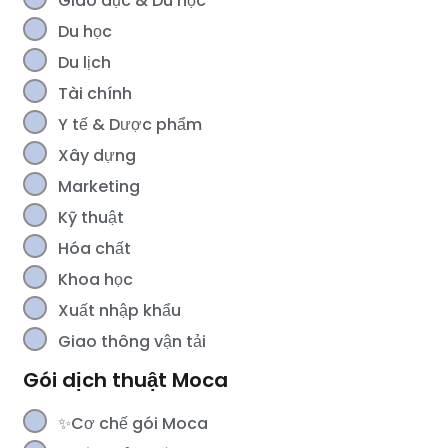
Giáo dục & Du học
Du học
Du lịch
Tài chính
Y tế & Dược phẩm
Xây dựng
Marketing
Kỹ thuật
Hóa chất
Khoa học
Xuất nhập khẩu
Giao thông vận tải
Gói dịch thuật Moca
✨Cơ chế gói Moca