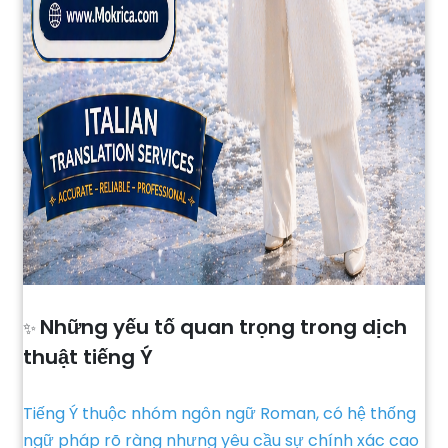
Những yếu tố quan trọng trong dịch
✨
thuật tiếng Ý
Tiếng Ý thuộc nhóm ngôn ngữ Roman, có hệ thống
ngữ pháp rõ ràng nhưng yêu cầu sự chính xác cao