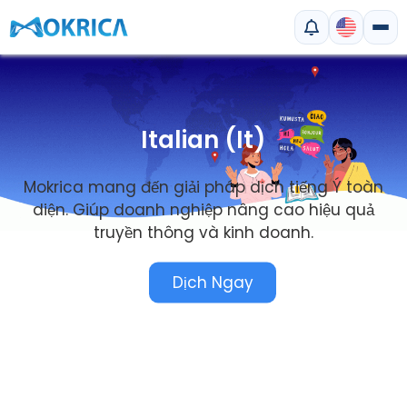
Italian (It)
Mokrica mang đến giải pháp dịch tiếng Ý toàn
diện. Giúp doanh nghiệp nâng cao hiệu quả
truyền thông và kinh doanh.
Dịch Ngay