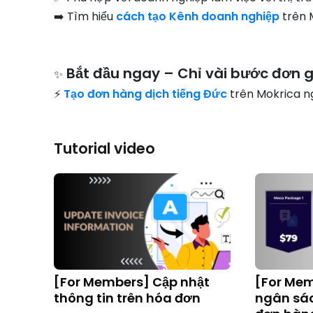
➡️ Tìm hiểu
cách tạo Kênh doanh nghiệp
trên 
Bắt đầu ngay – Chỉ vài bước đơn g
✨
⚡
Tạo đơn hàng dịch tiếng Đức
trên Mokrica 
Tutorial video
[For Members] Cập nhật
[For Me
thông tin trên hóa đơn
ngân sác