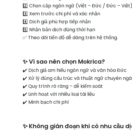
2️⃣ Chọn cặp ngôn ngữ (Việt – Đức / Đức – Việt
3️⃣ Xem trước chi phí và xác nhận
4️⃣ Dịch giả phù hợp tiếp nhận
5️⃣ Nhận bản dịch đúng thời hạn
✅ Theo dõi tiến độ dễ dàng trên hệ thống.
✨ Vì sao nên chọn Mokrica?
✔️ Dịch giả am hiểu ngôn ngữ và văn hóa Đức
✔️ Xử lý đúng cấu trúc và thuật ngữ chuyên ng
✔️ Quy trình rõ ràng – dễ kiểm soát
✔️ Linh hoạt với nhiều loại tài liệu
✔️ Minh bạch chi phí
✨ Không gián đoạn khi có nhu cầu dị