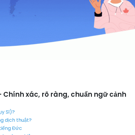
 Chính xác, rõ ràng, chuẩn ngữ cảnh
ụy Sĩ)?
ng dịch thuật?
 tiếng Đức