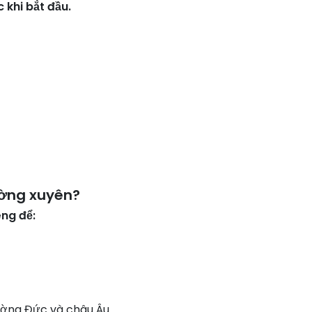
 khi bắt đầu.
ường xuyên?
ng để:
ường Đức và châu Âu.