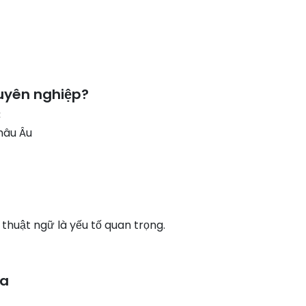
huyên nghiệp?
:
hâu Âu
 thuật ngữ là yếu tố quan trọng.
ca