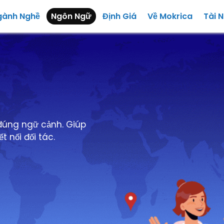
gành Nghề
Ngôn Ngữ
Định Giá
Về Mokrica
Tài 
 đúng ngữ cảnh. Giúp
 nối đối tác.