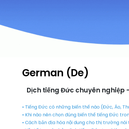
German (De)
Dịch tiếng Đức chuyên nghiệp –
• Tiếng Đức có những biến thể nào (Đức, Áo, Th
• Khi nào nên chọn đúng biến thể tiếng Đức tro
• Cách bản địa hóa nội dung cho thị trường nói