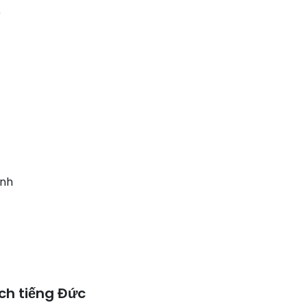
)
ành
ch tiếng Đức