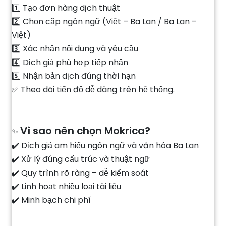
1️⃣ Tạo đơn hàng dịch thuật
2️⃣ Chọn cặp ngôn ngữ (Việt – Ba Lan / Ba Lan –
Việt)
3️⃣ Xác nhận nội dung và yêu cầu
4️⃣ Dịch giả phù hợp tiếp nhận
5️⃣ Nhận bản dịch đúng thời hạn
✅ Theo dõi tiến độ dễ dàng trên hệ thống.
Vì sao nên chọn Mokrica?
✨
✔️ Dịch giả am hiểu ngôn ngữ và văn hóa Ba Lan
✔️ Xử lý đúng cấu trúc và thuật ngữ
✔️ Quy trình rõ ràng – dễ kiểm soát
✔️ Linh hoạt nhiều loại tài liệu
✔️ Minh bạch chi phí