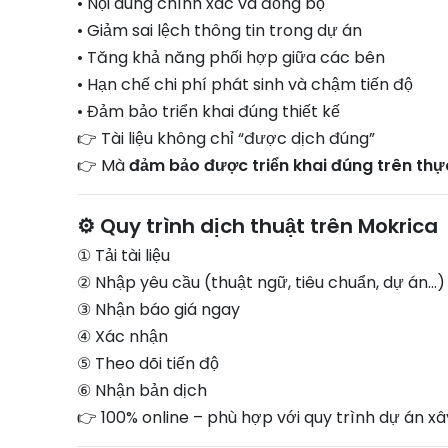
• Nội dung chính xác và đồng bộ
• Giảm sai lệch thông tin trong dự án
• Tăng khả năng phối hợp giữa các bên
• Hạn chế chi phí phát sinh và chậm tiến độ
• Đảm bảo triển khai đúng thiết kế
👉 Tài liệu không chỉ “được dịch đúng”
👉 Mà
đảm bảo được triển khai đúng trên thự
⚙️ Quy trình dịch thuật trên Mokrica
① Tải tài liệu
② Nhập yêu cầu (thuật ngữ, tiêu chuẩn, dự án…)
③ Nhận báo giá ngay
④ Xác nhận
⑤ Theo dõi tiến độ
⑥ Nhận bản dịch
👉 100% online – phù hợp với quy trình dự án x