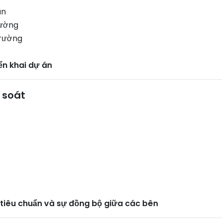
an
rường
trường
ển khai dự án
m soát
, tiêu chuẩn và sự đồng bộ giữa các bên