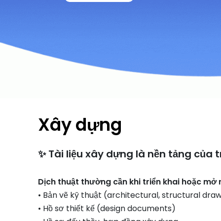
Xây dựng
✨ Tài liệu xây dựng là nền tảng của 
Dịch thuật thường cần khi triển khai hoặc mở
• Bản vẽ kỹ thuật (architectural, structural dra
• Hồ sơ thiết kế (design documents)