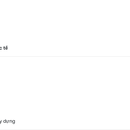
c tế
ây dựng