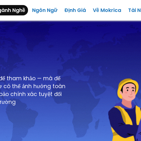
gành Nghề
Ngôn Ngữ
Định Giá
Về Mokrica
Tài 
 để tham khảo — mà để
 sơ có thể ảnh hưởng toàn
bảo chính xác tuyệt đối
trường