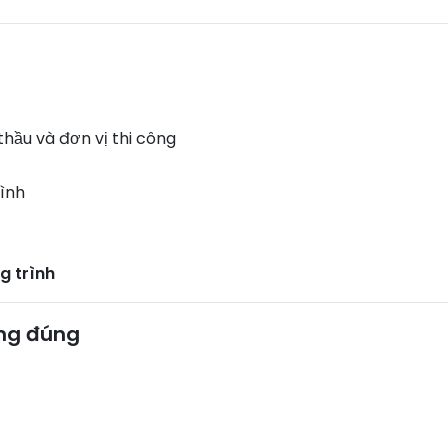
thầu và đơn vị thi công
rình
g trình
ông đúng