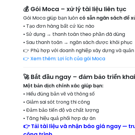
💰 Gói Moca – xử lý tài liệu liên tục
Gói Moca giúp bạn luôn
có sẵn ngân sách để xử 
• Tạo đơn hàng bất cứ lúc nào
• Sử dụng → thanh toán theo phần đã dùng
• Sau thanh toán → ngân sách được khôi phục
👉 Phù hợp với doanh nghiệp xây dựng và quản l
👉 Xem thêm: Lợi ích của gói Moca
🚀 Bắt đầu ngay – đảm bảo triển kha
Một bản dịch chính xác giúp bạn:
• Hiểu đúng bản vẽ và thông số
• Giảm sai sót trong thi công
• Đảm bảo tiến độ và chất lượng
• Tăng hiệu quả phối hợp dự án
👉 Tải tài liệu và nhận báo giá ngay — 
công trình