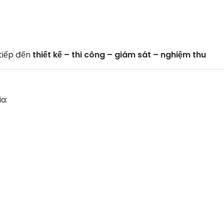
 tiếp đến
thiết kế – thi công – giám sát – nghiệm thu
a: