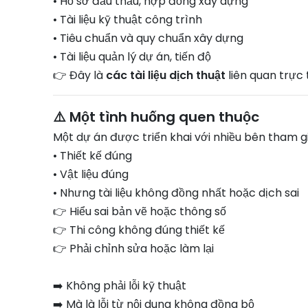
• Hồ sơ đấu thầu, hợp đồng xây dựng
• Tài liệu kỹ thuật công trình
• Tiêu chuẩn và quy chuẩn xây dựng
• Tài liệu quản lý dự án, tiến độ
👉 Đây là
các tài liệu dịch thuật
liên quan trực
⚠️ Một tình huống quen thuộc
Một dự án được triển khai với nhiều bên tham gi
• Thiết kế đúng
• Vật liệu đúng
• Nhưng tài liệu không đồng nhất hoặc dịch sai
👉 Hiểu sai bản vẽ hoặc thông số
👉 Thi công không đúng thiết kế
👉 Phải chỉnh sửa hoặc làm lại
➡️ Không phải lỗi kỹ thuật
➡️ Mà là lỗi từ nội dung không đồng bộ