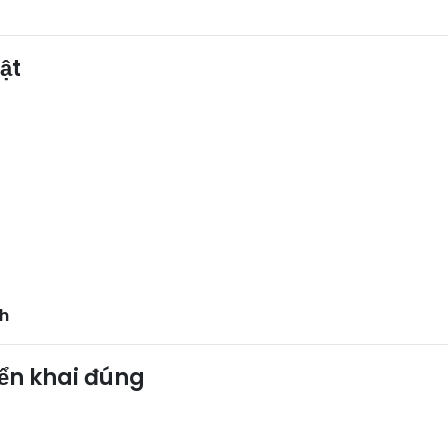
uật
nh
iển khai đúng