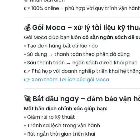
👉 100% online – phù hợp với quy trình vận hành
💰 Gói Moca – xử lý tài liệu kỹ thu
Gói Moca giúp bạn luôn
có sẵn ngân sách để xử 
• Tạo đơn hàng bất cứ lúc nào
• Sử dụng → thanh toán theo phần đã dùng
• Sau thanh toán → ngân sách được khôi phục
👉 Phù hợp với doanh nghiệp triển khai hệ thống 
👉 Xem thêm: Lợi ích của gói Moca
🚀 Bắt đầu ngay – đảm bảo vận h
Một bản dịch chính xác giúp bạn:
• Giảm rủi ro kỹ thuật
• Tránh sai lệch trong vận hành
• Rút ngắn thời gian triển khai