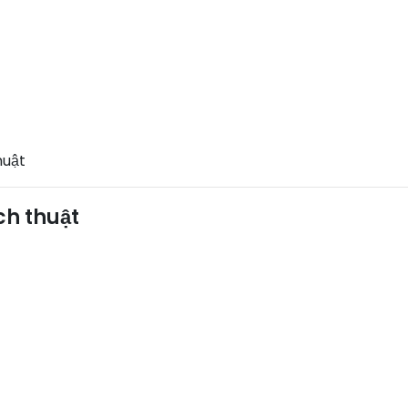
huật
ịch thuật