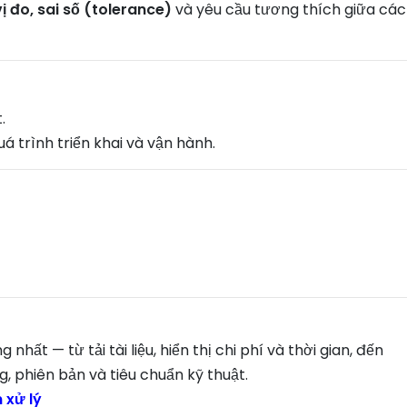
ị đo, sai số (tolerance)
và yêu cầu tương thích giữa các
.
á trình triển khai và vận hành.
nhất — từ tải tài liệu, hiển thị chi phí và thời gian, đến
g, phiên bản và tiêu chuẩn kỹ thuật.
n xử lý