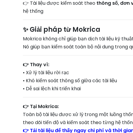
👉 Tài liệu được kiểm soát theo
thông số, đơn v
hệ thống
✨ Giải pháp từ Mokrica
Mokrica không chỉ giúp bạn dịch tài liệu kỹ thuật
Nó giúp bạn kiểm soát toàn bộ nội dung trong qu
👉 Thay vì:
• Xử lý tài liệu rời rạc
• Khó kiểm soát thông số giữa các tài liệu
• Dễ sai lệch khi triển khai
👉 Tại Mokrica:
Toàn bộ tài liệu được xử lý trong một luồng thống 
theo dõi tiến độ và kiểm soát theo từng hệ thốn
👉 Tải tài liệu để thấy ngay chi phí và thời gia