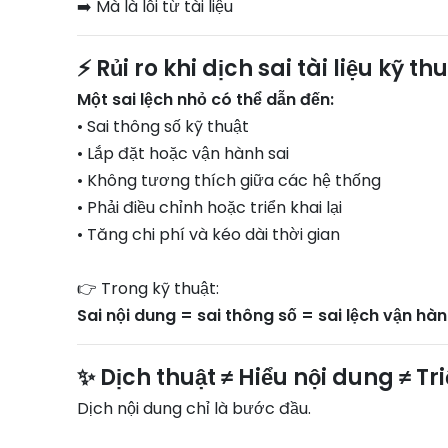
➡️ Mà là lỗi từ tài liệu
⚡ Rủi ro khi dịch sai tài liệu kỹ th
Một sai lệch nhỏ có thể dẫn đến:
• Sai thông số kỹ thuật
• Lắp đặt hoặc vận hành sai
• Không tương thích giữa các hệ thống
• Phải điều chỉnh hoặc triển khai lại
• Tăng chi phí và kéo dài thời gian
👉 Trong kỹ thuật:
Sai nội dung = sai thông số = sai lệch vận hà
✨ Dịch thuật ≠ Hiểu nội dung ≠ Tr
Dịch nội dung chỉ là bước đầu.