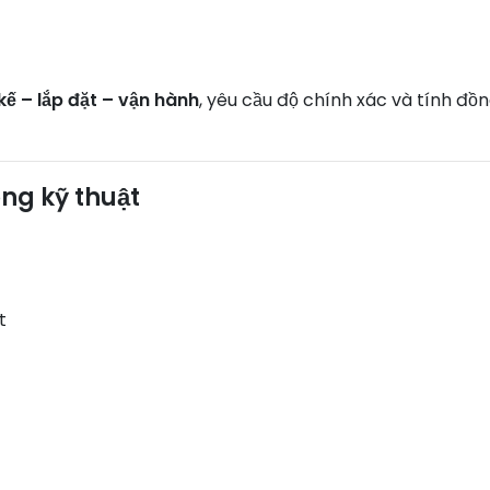
 kế – lắp đặt – vận hành
, yêu cầu độ chính xác và tính đồ
ong kỹ thuật
t