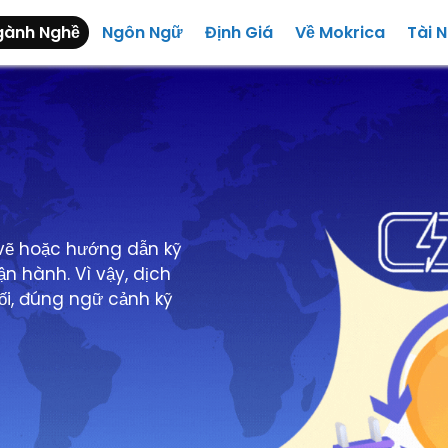
gành Nghề
Ngôn Ngữ
Định Giá
Về Mokrica
Tài 
 vẽ hoặc hướng dẫn kỹ
ận hành. Vì vậy, dịch
ối, đúng ngữ cảnh kỹ