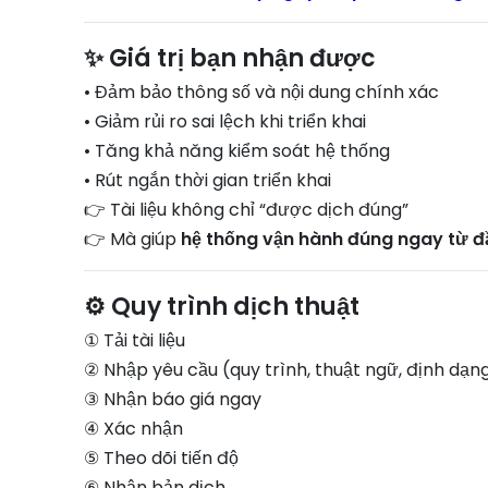
✨ Giá trị bạn nhận được
• Đảm bảo thông số và nội dung chính xác
• Giảm rủi ro sai lệch khi triển khai
• Tăng khả năng kiểm soát hệ thống
• Rút ngắn thời gian triển khai
👉 Tài liệu không chỉ “được dịch đúng”
👉 Mà giúp
hệ thống vận hành đúng ngay từ đ
⚙️ Quy trình dịch thuật
① Tải tài liệu
② Nhập yêu cầu (quy trình, thuật ngữ, định dạn
③ Nhận báo giá ngay
④ Xác nhận
⑤ Theo dõi tiến độ
⑥ Nhận bản dịch