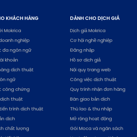
HO KHÁCH HÀNG
DÀNH CHO DỊCH GIẢ
ới Mokrica
Dịch giả Mokrica
doanh nghiệp
Cơ hội nghề nghiệp
ật đa ngôn ngữ
Đăng nhập
ài khoản
Hồ sơ dịch giả
àng dịch thuật
Nội quy trang web
gôn ngữ
Công việc dịch thuật
ật công chứng
Quy trình nhận đơn hàng
 dịch thuật
Bàn giao bản dịch
iến trình dịch thuật
Thù lao & thu nhập
ản dịch
Mở rộng hoạt động
ch chất lượng
Gói Moca và ngân sách