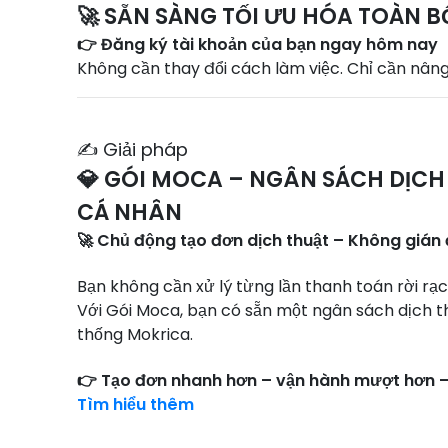
🚀 SẴN SÀNG TỐI ƯU HÓA TOÀN B
👉 Đăng ký tài khoản của bạn ngay hôm nay
Không cần thay đổi cách làm việc. Chỉ cần nân
✍️ Giải pháp
💎 GÓI MOCA – NGÂN SÁCH DỊCH
CÁ NHÂN
🚀 Chủ động tạo đơn dịch thuật – Không gián
Bạn không cần xử lý từng lần thanh toán rời rạc
Với Gói Moca, bạn có sẵn một ngân sách dịch th
thống Mokrica.
👉 Tạo đơn nhanh hơn – vận hành mượt hơn – 
Tìm hiểu thêm