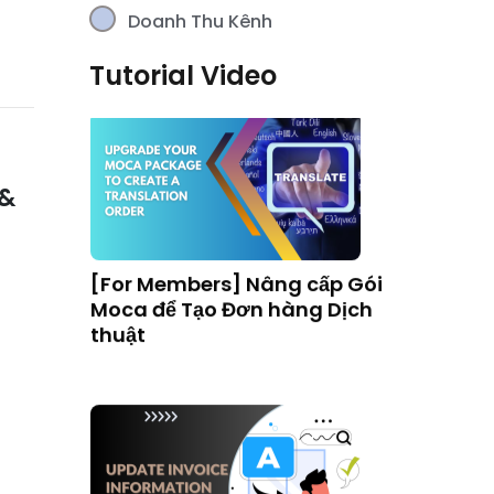
Doanh Thu Kênh
[For Members] Nâng cấp Gói
Moca để Tạo Đơn hàng Dịch
Tutorial Video
thuật
 &
[For Members] Cập nhật thông
tin trên hóa đơn