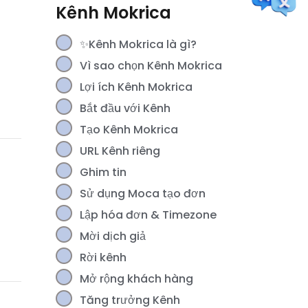
nhập & Phần thưởng của bạn
Kênh Mokrica
✨Kênh Mokrica là gì?
Vì sao chọn Kênh Mokrica
Lợi ích Kênh Mokrica
Bắt đầu với Kênh
Tạo Kênh Mokrica
URL Kênh riêng
[For Members] Hoàn lại ngân
sách Gói Moca
Ghim tin
Sử dụng Moca tạo đơn
Lập hóa đơn & Timezone
Mời dịch giả
Rời kênh
Mở rộng khách hàng
Tăng trưởng Kênh