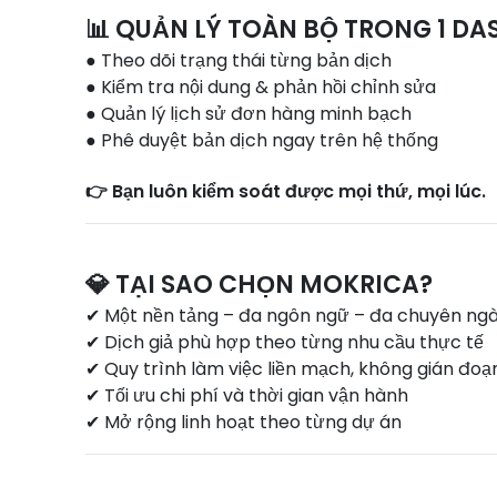
📊 QUẢN LÝ TOÀN BỘ TRONG 1 D
● Theo dõi trạng thái từng bản dịch
● Kiểm tra nội dung & phản hồi chỉnh sửa
● Quản lý lịch sử đơn hàng minh bạch
● Phê duyệt bản dịch ngay trên hệ thống
👉 Bạn luôn kiểm soát được mọi thứ, mọi lúc.
💎 TẠI SAO CHỌN MOKRICA?
✔ Một nền tảng – đa ngôn ngữ – đa chuyên ng
✔ Dịch giả phù hợp theo từng nhu cầu thực tế
✔ Quy trình làm việc liền mạch, không gián đoạ
✔ Tối ưu chi phí và thời gian vận hành
✔ Mở rộng linh hoạt theo từng dự án