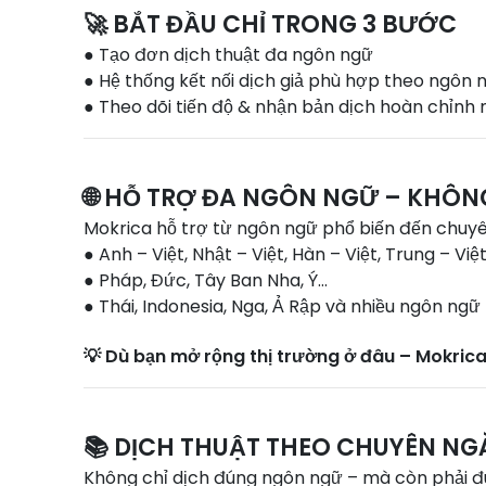
🚀 BẮT ĐẦU CHỈ TRONG 3 BƯỚC
● Tạo đơn dịch thuật đa ngôn ngữ
● Hệ thống kết nối dịch giả phù hợp theo ngôn
● Theo dõi tiến độ & nhận bản dịch hoàn chỉnh 
🌐 HỖ TRỢ ĐA NGÔN NGỮ – KHÔN
Mokrica hỗ trợ từ ngôn ngữ phổ biến đến chuyê
● Anh – Việt, Nhật – Việt, Hàn – Việt, Trung – Việ
● Pháp, Đức, Tây Ban Nha, Ý…
● Thái, Indonesia, Nga, Ả Rập và nhiều ngôn ngữ
💡 Dù bạn mở rộng thị trường ở đâu – Mokrica 
📚 DỊCH THUẬT THEO CHUYÊN N
Không chỉ dịch đúng ngôn ngữ – mà còn phải đ