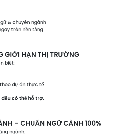
 ngữ & chuyên ngành
ngay trên nền tảng
G GIỚI HẠN THỊ TRƯỜNG
n biệt:
t
 theo dự án thực tế
đều có thể hỗ trợ.
GÀNH – CHUẨN NGỮ CẢNH 100%
úng ngành.