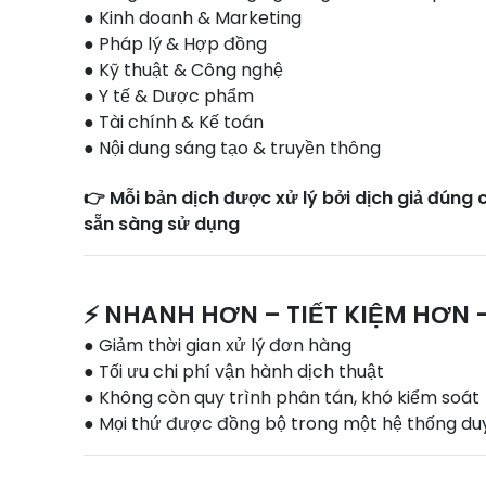
● Kinh doanh & Marketing
● Pháp lý & Hợp đồng
● Kỹ thuật & Công nghệ
● Y tế & Dược phẩm
● Tài chính & Kế toán
● Nội dung sáng tạo & truyền thông
👉 Mỗi bản dịch được xử lý bởi dịch giả đún
sẵn sàng sử dụng
⚡ NHANH HƠN – TIẾT KIỆM HƠN 
● Giảm thời gian xử lý đơn hàng
● Tối ưu chi phí vận hành dịch thuật
● Không còn quy trình phân tán, khó kiểm soát
● Mọi thứ được đồng bộ trong một hệ thống du