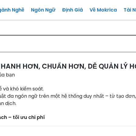
gành Nghề
Ngôn Ngữ
Định Giá
Về Mokrica
Tài 
 NHANH HƠN, CHUẨN HƠN, DỄ QUẢN LÝ 
của bạn
ễ và khó kiểm soát.
huật đa ngôn ngữ trên một hệ thống duy nhất – từ tạo đơn,
n dịch.
h – tối ưu chi phí