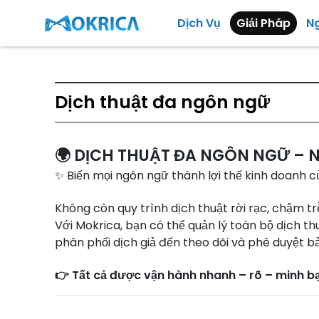
Dịch Vụ
Giải Pháp
N
Dịch thuật đa ngôn ngữ
🌍 DỊCH THUẬT ĐA NGÔN NGỮ –
✨ Biến mọi ngôn ngữ thành lợi thế kinh doanh 
Không còn quy trình dịch thuật rời rạc, chậm tr
Với Mokrica, bạn có thể quản lý toàn bộ dịch t
phân phối dịch giả đến theo dõi và phê duyệt bả
👉 Tất cả được vận hành nhanh – rõ – minh bạc