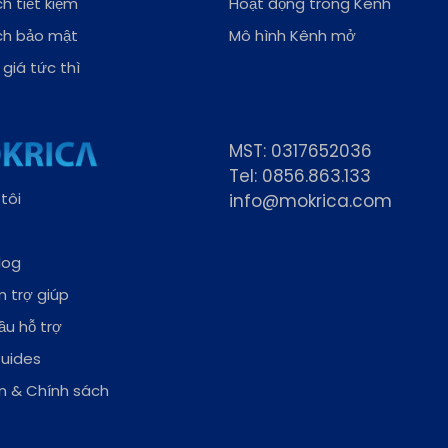
h tiết kiệm
Hoạt động trong Kênh
ch bảo mật
Mô hình Kênh mở
giá tức thì
MST: 0317652036
Tel: 0856.863.133
tôi
info@mokrica.com
log
 trợ giúp
ầu hỗ trợ
Guides
n & Chính sách