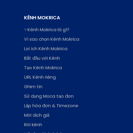
KÊNH MOKRICA
✨Kênh Mokrica là gì?
Vì sao chọn Kênh Mokrica
Lợi ích Kênh Mokrica
[For Members] Gợi ý đơn hàng
phù hợp tại tab "Đơn hàng của
Bắt đầu với Kênh
tôi"
Tạo Kênh Mokrica
URL Kênh riêng
Ghim tin
Sử dụng Moca tạo đơn
Lập hóa đơn & Timezone
Mời dịch giả
Rời kênh
[For Members] Theo dõi Thu