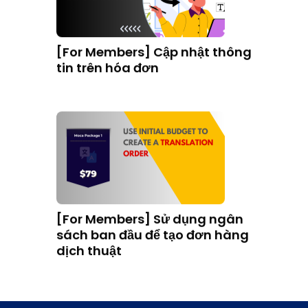
[For Members] Sử dụng ngân
sách ban đầu để tạo đơn hàng
dịch thuật
[For Members] Tạo đơn hàng &
chỉnh sửa hóa đơn bằng ngân
sách có sẵn