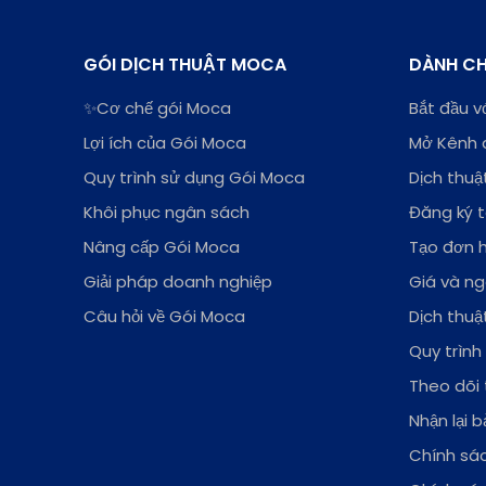
GÓI DỊCH THUẬT MOCA
DÀNH C
✨Cơ chế gói Moca
Bắt đầu v
Lợi ích của Gói Moca
Mở Kênh 
Quy trình sử dụng Gói Moca
Dịch thu
Khôi phục ngân sách
Đăng ký t
Nâng cấp Gói Moca
Tạo đơn h
Giải pháp doanh nghiệp
Giá và n
Câu hỏi về Gói Moca
Dịch thu
Quy trình
Theo dõi t
Nhận lại b
Chính sá