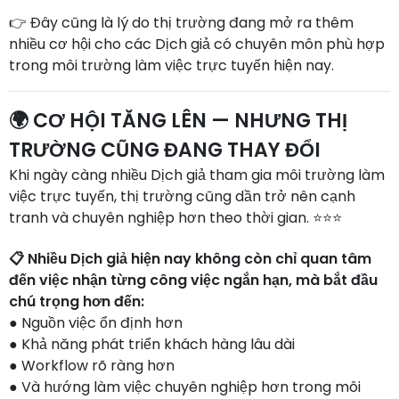
👉 Đây cũng là lý do thị trường đang mở ra thêm
nhiều cơ hội cho các Dịch giả có chuyên môn phù hợp
trong môi trường làm việc trực tuyến hiện nay.
🌍 CƠ HỘI TĂNG LÊN — NHƯNG THỊ
TRƯỜNG CŨNG ĐANG THAY ĐỔI
Khi ngày càng nhiều Dịch giả tham gia môi trường làm
việc trực tuyến, thị trường cũng dần trở nên cạnh
tranh và chuyên nghiệp hơn theo thời gian. ⭐⭐⭐
📋 Nhiều Dịch giả hiện nay không còn chỉ quan tâm
đến việc nhận từng công việc ngắn hạn, mà bắt đầu
chú trọng hơn đến:
● Nguồn việc ổn định hơn
● Khả năng phát triển khách hàng lâu dài
● Workflow rõ ràng hơn
● Và hướng làm việc chuyên nghiệp hơn trong môi