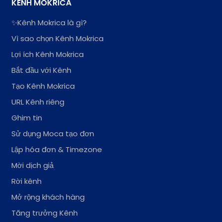
KÊNH MOKRICA
✨Kênh Mokrica là gì?
Vì sao chọn Kênh Mokrica
Lợi ích Kênh Mokrica
Bắt đầu với Kênh
Tạo Kênh Mokrica
URL Kênh riêng
Ghim tin
Sử dụng Moca tạo đơn
Lập hóa đơn & Timezone
Mời dịch giả
Rời kênh
Mở rộng khách hàng
Tăng trưởng Kênh