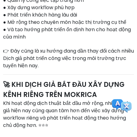
● Quản lý công việc tập trung hơn
● Xây dựng workflow phù hợp
● Phát triển khách hàng lâu dài
● Mở rộng theo chuyên môn hoặc thị trường cụ thể
● Và tạo hướng phát triển ổn định hơn cho hoạt động
của mình
👉 Đây cũng là xu hướng đang dần thay đổi cách nhiều
Dịch giả phát triển công việc trong môi trường trực
tuyến hiện nay.
🚀 KHI DỊCH GIẢ BẮT ĐẦU XÂY DỰNG
KÊNH RIÊNG TRÊN MOKRICA
Khi hoạt động dịch thuật bắt đầu mở rộng, nhiều Dịch
giả hiện nay cũng quan tâm hơn đến việc xây dựng
workflow riêng và phát triển hoạt động theo hướng
chủ động hơn. ⭐⭐⭐