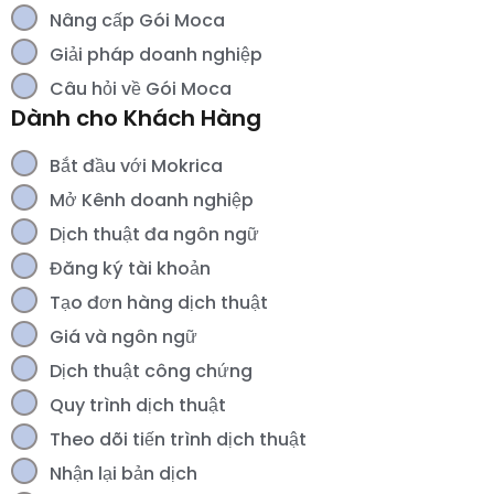
Nâng cấp Gói Moca
Giải pháp doanh nghiệp
Câu hỏi về Gói Moca
Dành cho Khách Hàng
Bắt đầu với Mokrica
Mở Kênh doanh nghiệp
Dịch thuật đa ngôn ngữ
Đăng ký tài khoản
Tạo đơn hàng dịch thuật
Giá và ngôn ngữ
Dịch thuật công chứng
Quy trình dịch thuật
Theo dõi tiến trình dịch thuật
Nhận lại bản dịch