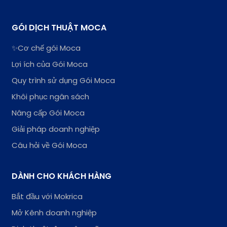
GÓI DỊCH THUẬT MOCA
✨Cơ chế gói Moca
Lợi ích của Gói Moca
Quy trình sử dụng Gói Moca
Khôi phục ngân sách
Nâng cấp Gói Moca
Giải pháp doanh nghiệp
Câu hỏi về Gói Moca
DÀNH CHO KHÁCH HÀNG
Bắt đầu với Mokrica
Mở Kênh doanh nghiệp